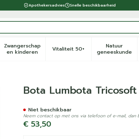
Apothekersadvies
Snelle beschikbaarheid
Zwangerschap
Natuur
Vitaliteit 50+
eid, verzorging en hygiëne categorie
menu voor Dieet, voeding en vitamines categorie
Toon submenu voor Zwangerschap en kinder
Toon submenu voor Vitalite
Toon sub
en kinderen
geneeskunde
 Wit S
Bota Lumbota Tricosoft
Niet beschikbaar
Neem contact op met ons via telefoon of e-mail, dan
€ 53,50