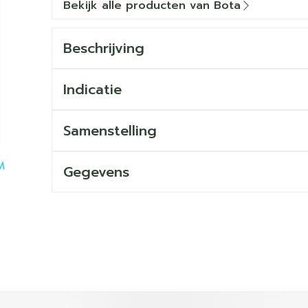
Bekijk alle producten van Bota
Beschrijving
Indicatie
Samenstelling
Gegevens
ijk met de tabtoets. Je kunt de carrousel overslaan of dir