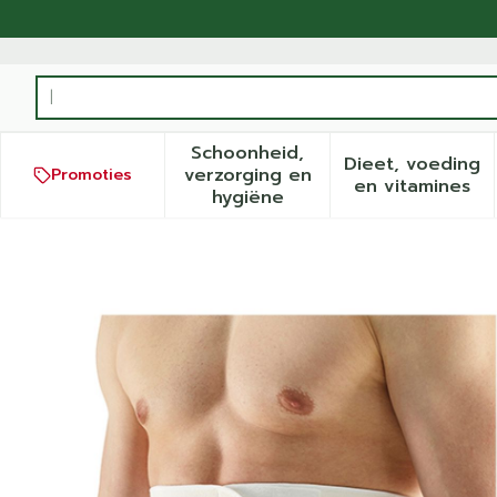
Ga naar de inhoud
Product, merk, categorie...
Schoonheid,
Dieet, voeding
verzorging en
Promoties
Toon submenu voor Schoonh
Toon sub
en vitamines
hygiëne
Bota Lumbota Tricosoft 3b