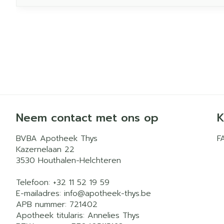
Neem contact met ons op
K
BVBA Apotheek Thys
F
Kazernelaan 22
3530
Houthalen-Helchteren
Telefoon:
+32 11 52 19 59
E-mailadres:
info@
apotheek-thys.be
APB nummer:
721402
Apotheek titularis:
Annelies Thys