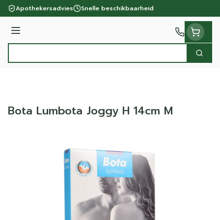
Ga naar de inhoud
Apothekersadvies
Snelle beschikbaarheid
Menu
Zoek
Product, merk, categorie...
Bota Lumbota Joggy H 14cm M