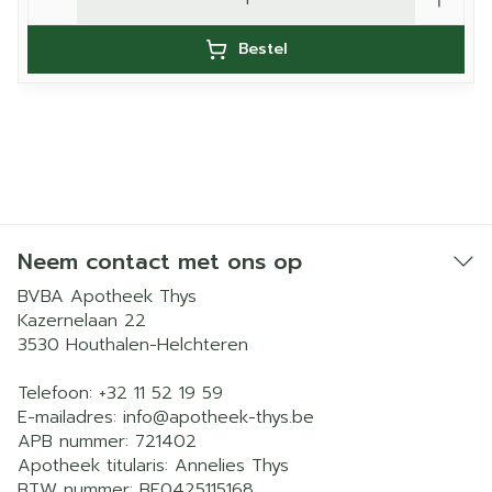
Bestel
Neem contact met ons op
BVBA Apotheek Thys
Kazernelaan 22
3530
Houthalen-Helchteren
Telefoon:
+32 11 52 19 59
E-mailadres:
info@
apotheek-thys.be
APB nummer:
721402
Apotheek titularis:
Annelies Thys
BTW nummer:
BE0425115168