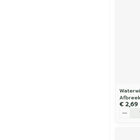
Waterwi
Afbreek
€ 2,69
Aantal