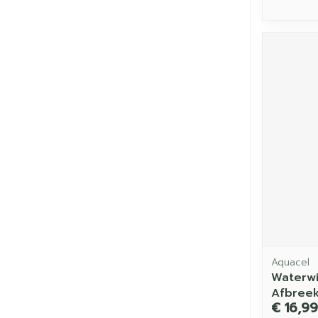
Aquacel
Waterwi
Afbree
€ 16,99