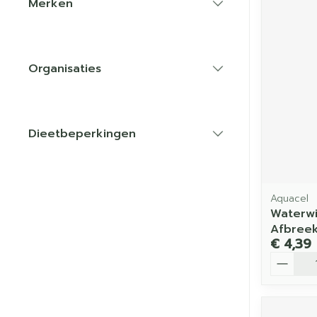
Merken
filter
Organisaties
filter
Dieetbeperkingen
filter
Aquacel
Waterwi
Afbree
€ 4,39
Aantal