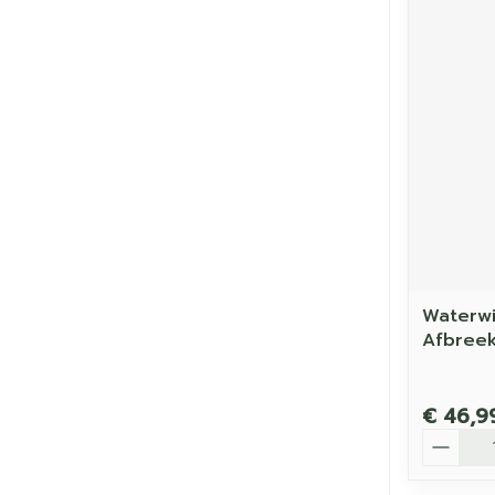
Waterwi
Afbree
€ 46,9
Aantal