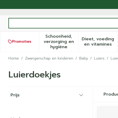
Ga naar de inhoud
Product, merk, categorie...
Schoonheid,
Dieet, voeding
verzorging en
Promoties
Toon submenu voor Schoonh
Toon sub
en vitamines
hygiëne
Home
/
Zwangerschap en kinderen
/
Baby
/
Luiers
/
Lui
Luierdoekjes
Doorgaan naar productlijst
Produ
Prijs
filter