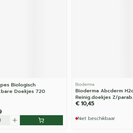
pes Biologisch
Bioderma
Bioderma Abcderm H2
kbare Doekjes 720
Reinig.doekjes Z/parab
€ 10,45
9
Niet beschikbaar