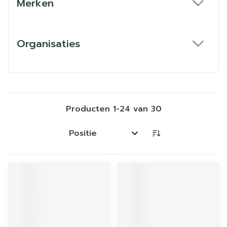
Merken
filter
Organisaties
filter
Producten
1
-
24
van
30
Sorteer op: