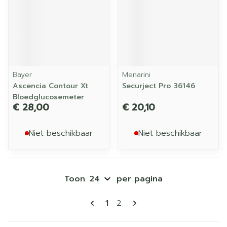
Bayer
Menarini
Ascencia Contour Xt
Securject Pro 36146
Bloedglucosemeter
€ 28,00
€ 20,10
Niet beschikbaar
Niet beschikbaar
Toon
per pagina
Pagina's
U lees momenteel pagina
Pagina
1
2