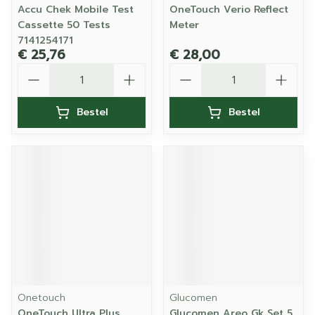
Accu Chek Mobile Test
OneTouch Verio Reflect
Cassette 50 Tests
Meter
7141254171
€ 25,76
€ 28,00
Aantal
Aantal
Bestel
Bestel
Onetouch
Glucomen
OneTouch Ultra Plus
Glucomen Areo Gk Set 5