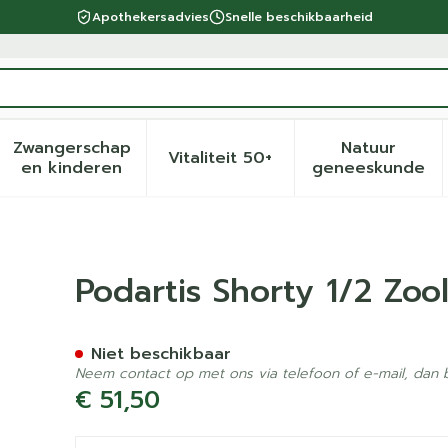
Apothekersadvies
Snelle beschikbaarheid
Zwangerschap
Natuur
Vitaliteit 50+
eid, verzorging en hygiëne categorie
menu voor Dieet, voeding en vitamines categorie
Toon submenu voor Zwangerschap en kinder
Toon submenu voor Vitalite
Toon sub
en kinderen
geneeskunde
lauw 37
Podartis Shorty 1/2 Zoo
Niet beschikbaar
Neem contact op met ons via telefoon of e-mail, dan
€ 51,50