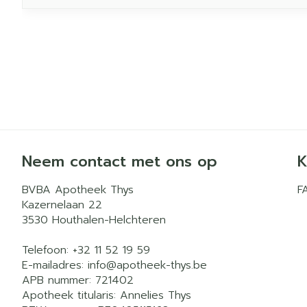
Neem contact met ons op
K
BVBA Apotheek Thys
F
Kazernelaan 22
3530
Houthalen-Helchteren
Telefoon:
+32 11 52 19 59
E-mailadres:
info@
apotheek-thys.be
APB nummer:
721402
Apotheek titularis:
Annelies Thys