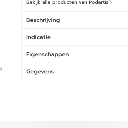
Bekijk alle producten van Podartis
Beschrijving
Indicatie
Eigenschappen
Gegevens
ijk met de tabtoets. Je kunt de carrousel overslaan of dir