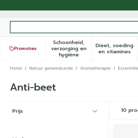
Ga naar de inhoud
Product, merk, categorie...
Schoonheid,
Dieet, voeding
verzorging en
Promoties
Toon submenu voor Schoonh
Toon sub
en vitamines
hygiëne
Home
/
Natuur geneeskunde
/
Aromatherapie
/
Essentiël
Anti-beet
Doorgaan naar productlijst
10
pro
Prijs
filter