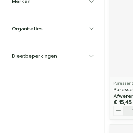
Merken
filter
Organisaties
filter
Dieetbeperkingen
filter
Puressent
Puresse
Afwere
€ 15,45
Aantal