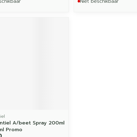
schikbaar
Niet beschikbaar
iel
ntiel A/beet Spray 200ml
ml Promo
0