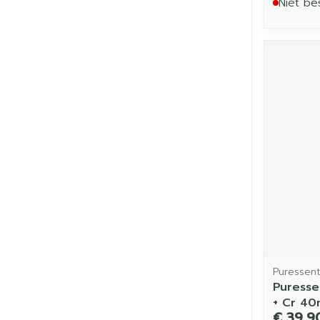
Niet be
Puressent
Puresse
+ Cr 40
€ 39,9