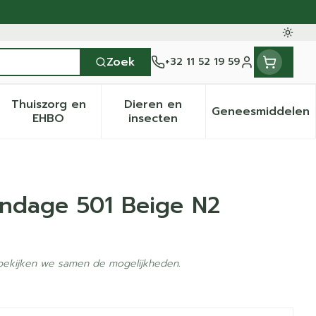
Oversc
Zoek
+32 11 52 19 59
Klant menu
Thuiszorg en
Dieren en
Geneesmiddelen
en categorie
it 50+ categorie
menu voor Natuur geneeskunde categorie
Toon submenu voor Thuiszorg en EHBO categ
Toon submenu voor Dieren 
Toon sub
EHBO
insecten
ndage 501 Beige N2
 bekijken we samen de mogelijkheden.