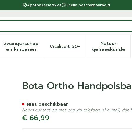
Apothekersadvies
Snelle beschikbaarheid
Zwangerschap
Natuur
Vitaliteit 50+
eid, verzorging en hygiëne categorie
menu voor Dieet, voeding en vitamines categorie
Toon submenu voor Zwangerschap en kinder
Toon submenu voor Vitalite
Toon sub
en kinderen
geneeskunde
age 501 Beige N2
Bota Ortho Handpolsba
Niet beschikbaar
Neem contact op met ons via telefoon of e-mail, dan
€ 66,99