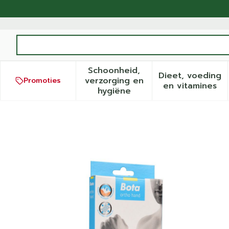
Ga naar de inhoud
Product, merk, categorie...
Schoonheid,
Dieet, voeding
verzorging en
Promoties
Toon submenu voor Schoonh
Toon sub
en vitamines
hygiëne
Bota Ortho Handpolsband