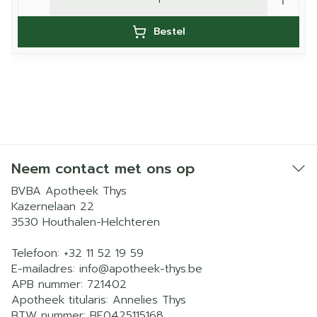
Bestel
Neem contact met ons op
BVBA Apotheek Thys
Kazernelaan 22
3530
Houthalen-Helchteren
Telefoon:
+32 11 52 19 59
E-mailadres:
info@
apotheek-thys.be
APB nummer:
721402
Apotheek titularis:
Annelies Thys
BTW nummer:
BE0425115168