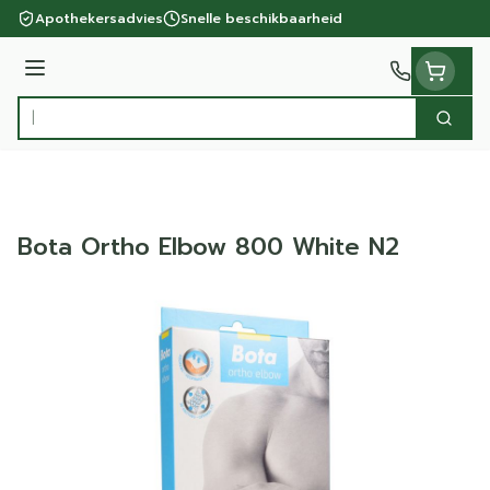
Ga naar de inhoud
Apothekersadvies
Snelle beschikbaarheid
Menu
Zoek
Product, merk, categorie...
Bota Ortho Elbow 800 White N2