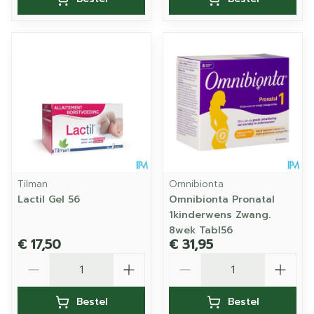
Tilman
Omnibionta
Lactil Gel 56
Omnibionta Pronatal
1kinderwens Zwang.
8wek Tabl56
€ 17,50
€ 31,95
Aantal
Aantal
Bestel
Bestel