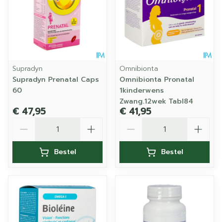
Supradyn
Omnibionta
Supradyn Prenatal Caps
Omnibionta Pronatal
60
1kinderwens
Zwang.12wek Tabl84
€ 47,95
€ 41,95
Aantal
Aantal
Bestel
Bestel