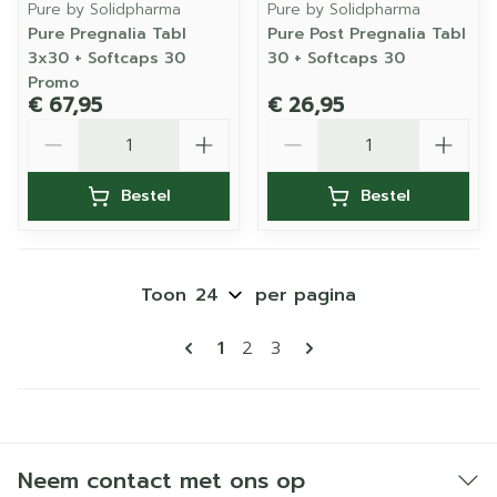
Pure by Solidpharma
Pure by Solidpharma
Pure Pregnalia Tabl
Pure Post Pregnalia Tabl
3x30 + Softcaps 30
30 + Softcaps 30
Promo
€ 67,95
€ 26,95
Aantal
Aantal
Bestel
Bestel
Toon
per pagina
Pagina's
U lees momenteel pagina
Pagina
Pagina
1
2
3
Neem contact met ons op