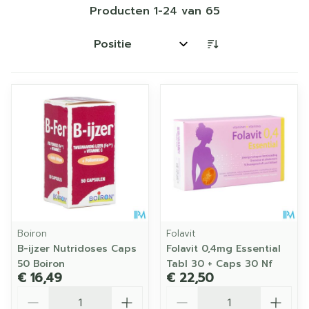
Producten
1
-
24
van
65
Sorteer op:
Boiron
Folavit
B-ijzer Nutridoses Caps
Folavit 0,4mg Essential
50 Boiron
Tabl 30 + Caps 30 Nf
€ 16,49
€ 22,50
Aantal
Aantal