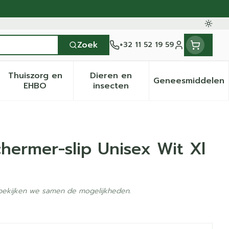
Oversc
Zoek
+32 11 52 19 59
Klant menu
Thuiszorg en
Dieren en
Geneesmiddelen
en categorie
it 50+ categorie
menu voor Natuur geneeskunde categorie
Toon submenu voor Thuiszorg en EHBO categ
Toon submenu voor Dieren 
Toon sub
EHBO
insecten
ermer-slip Unisex Wit Xl
 bekijken we samen de mogelijkheden.