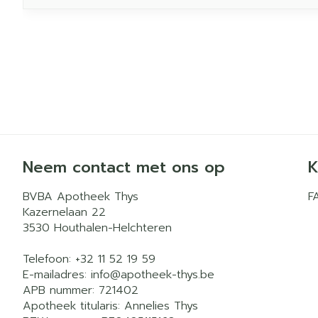
Neem contact met ons op
K
BVBA Apotheek Thys
F
Kazernelaan 22
3530
Houthalen-Helchteren
Telefoon:
+32 11 52 19 59
E-mailadres:
info@
apotheek-thys.be
APB nummer:
721402
Apotheek titularis:
Annelies Thys