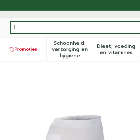
Ga naar de inhoud
Product, merk, categorie...
Schoonheid,
Dieet, voeding
verzorging en
Promoties
Toon submenu voor Schoonh
Toon sub
en vitamines
hygiëne
Suprima 1490 Heupbescher