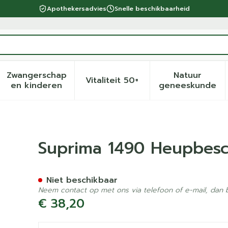
Apothekersadvies
Snelle beschikbaarheid
Zwangerschap
Natuur
Vitaliteit 50+
eid, verzorging en hygiëne categorie
menu voor Dieet, voeding en vitamines categorie
Toon submenu voor Zwangerschap en kinder
Toon submenu voor Vitalite
Toon sub
en kinderen
geneeskunde
mer-slip Unisex Wit Xl
Suprima 1490 Heupbesch
Niet beschikbaar
Neem contact op met ons via telefoon of e-mail, dan
€ 38,20