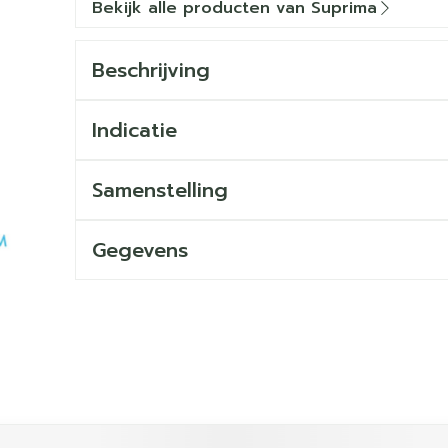
Bekijk alle producten van Suprima
Beschrijving
Indicatie
Samenstelling
Gegevens
ijk met de tabtoets. Je kunt de carrousel overslaan of dir