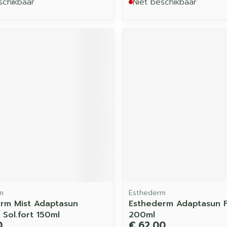
schikbaar
Niet beschikbaar
m
Esthederm
rm Mist Adaptasun
Esthederm Adaptasun F
 Sol.fort 150ml
200ml
0
€ 62,00