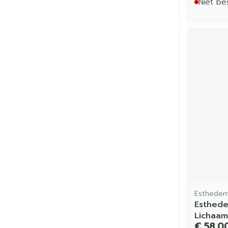
Niet be
Estheder
Esthede
Lichaam
€ 58,0