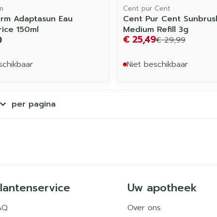
m
Cent pur Cent
rm Adaptasun Eau
Cent Pur Cent Sunbrus
rice 150ml
Medium Refill 3g
€ 25,49
0
€ 29,99
schikbaar
Niet beschikbaar
per pagina
lantenservice
Uw apotheek
AQ
Over ons