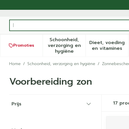
Ga naar de inhoud
Product, merk, categorie...
Schoonheid,
Dieet, voeding
verzorging en
Promoties
Toon submenu voor Schoonh
Toon sub
en vitamines
hygiëne
Home
/
Schoonheid, verzorging en hygiëne
/
Zonnebesche
Voorbereiding zon
Doorgaan naar productlijst
17
pro
Prijs
filter