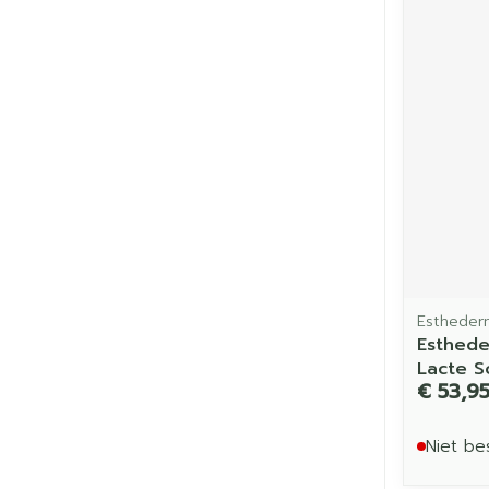
Estheder
Esthede
Lacte S
€ 53,9
Niet be