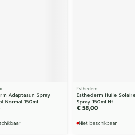
m
Esthederm
rm Adaptasun Spray
Esthederm Huile Solai
ol Normal 150ml
Spray 150ml Nf
5
€ 58,00
schikbaar
Niet beschikbaar