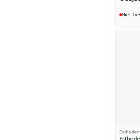
Niet be
Estheder
Esthede