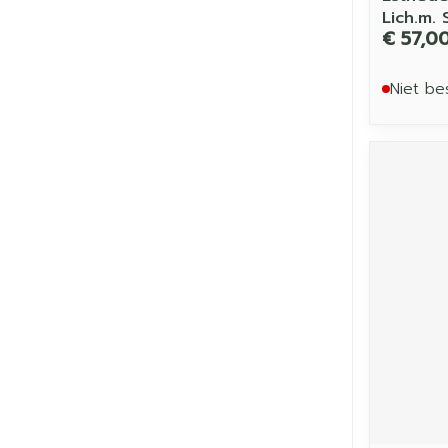
Lich.m.
€ 57,0
Niet be