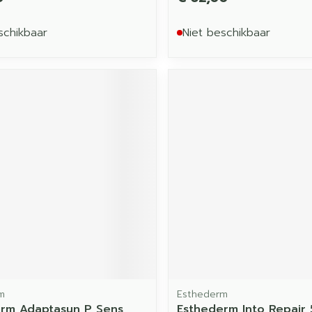
schikbaar
Niet beschikbaar
m
Esthederm
rm Adaptasun P Sens
Esthederm Into Repair