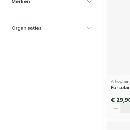
Merken
filter
Organisaties
filter
Arkophar
Forsola
€ 29,9
Aantal