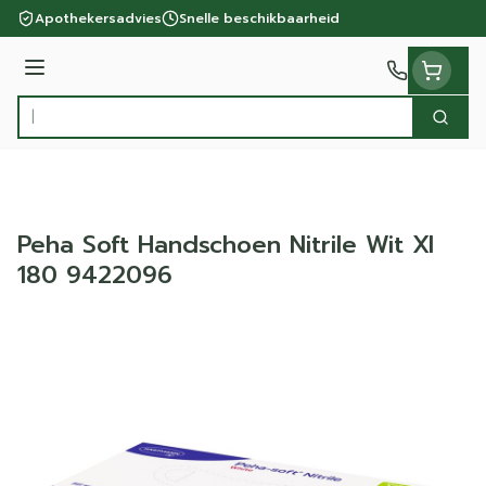
Ga naar de inhoud
Apothekersadvies
Snelle beschikbaarheid
Menu
Zoek
Product, merk, categorie...
Peha Soft Handschoen Nitrile Wit Xl
180 9422096