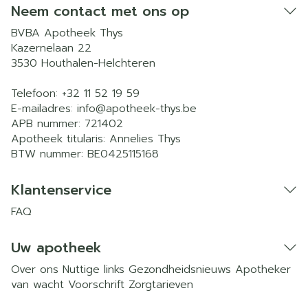
Neem contact met ons op
BVBA Apotheek Thys
Kazernelaan 22
3530
Houthalen-Helchteren
Telefoon:
+32 11 52 19 59
E-mailadres:
info@
apotheek-thys.be
APB nummer:
721402
Apotheek titularis:
Annelies Thys
BTW nummer:
BE0425115168
Klantenservice
FAQ
Uw apotheek
Over ons
Nuttige links
Gezondheidsnieuws
Apotheker
van wacht
Voorschrift
Zorgtarieven