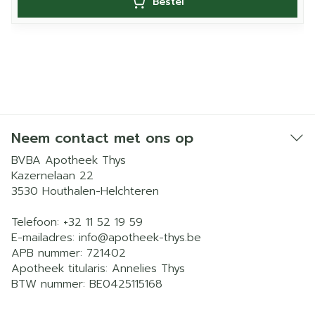
Bestel
Neem contact met ons op
BVBA Apotheek Thys
Kazernelaan 22
3530
Houthalen-Helchteren
Telefoon:
+32 11 52 19 59
E-mailadres:
info@
apotheek-thys.be
APB nummer:
721402
Apotheek titularis:
Annelies Thys
BTW nummer:
BE0425115168