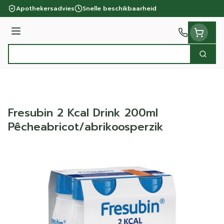
Ga naar de inhoud
Apothekersadvies
Snelle beschikbaarheid
Menu
Zoek
Product, merk, categorie...
Fresubin 2 Kcal Drink 200ml
Pêcheabricot/abrikoosperzik