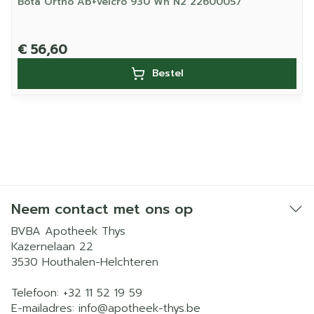
Bota Ortho Ab+velcro 930 Wh N2 22600057
€ 56,60
Bestel
Neem contact met ons op
BVBA Apotheek Thys
Kazernelaan 22
3530
Houthalen-Helchteren
Telefoon:
+32 11 52 19 59
E-mailadres:
info@
apotheek-thys.be