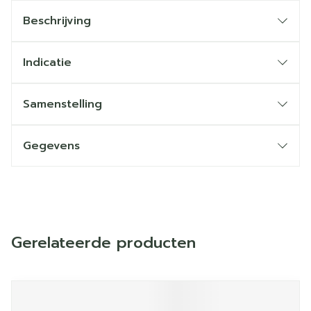
Beschrijving
Indicatie
Samenstelling
Gegevens
Gerelateerde producten
Navigeren door de elementen van de carrousel is mogelij
Druk om carrousel over te slaan
Druk op om naar carrouselnavigatie te gaan