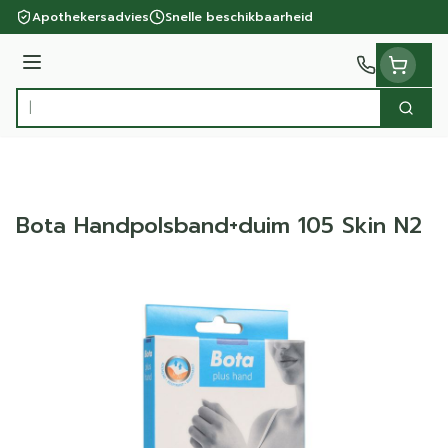
Ga naar de inhoud
Apothekersadvies
Snelle beschikbaarheid
Menu
Zoek
Product, merk, categorie...
Bota Handpolsband+duim 105 Skin N2