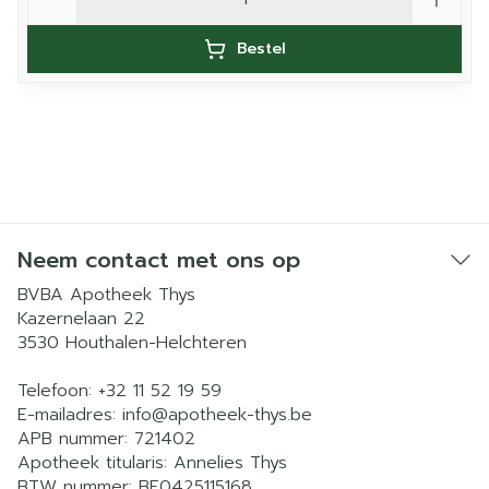
Bestel
Neem contact met ons op
BVBA Apotheek Thys
Kazernelaan 22
3530
Houthalen-Helchteren
Telefoon:
+32 11 52 19 59
E-mailadres:
info@
apotheek-thys.be
APB nummer:
721402
Apotheek titularis:
Annelies Thys
BTW nummer:
BE0425115168