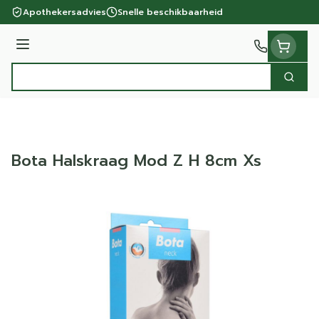
Ga naar de inhoud
Apothekersadvies
Snelle beschikbaarheid
Menu
Zoek
Product, merk, categorie...
Bota Halskraag Mod Z H 8cm Xs