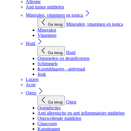
Allergie
Anti tumor middelen
Mineralen, vitaminen en tonica
Mineralen, vitaminen en tonica
Ga terug
Mineralen
Vitaminen
Huid
Huid
Ga terug
Ontsmetten en desinfecteren
Schimmels
Koortsblaasjes - antiviraal
Jeuk
Luizen
Acne
Ogen
Ogen
Ga terug
Ooginfecties
Anti allergische en anti inflammatoire middelen
Ontzwellende middelen
Glaucoom
Kunsttranen