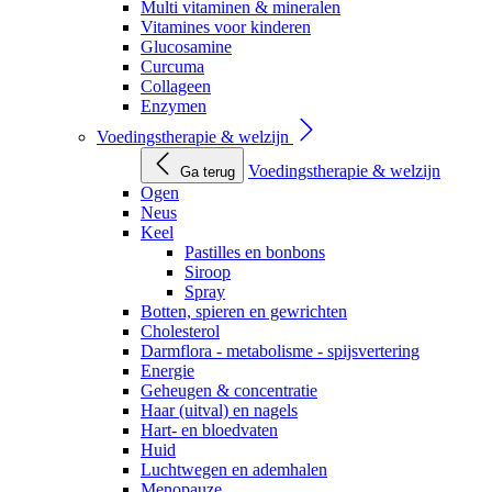
Multi vitaminen & mineralen
Vitamines voor kinderen
Glucosamine
Curcuma
Collageen
Enzymen
Voedingstherapie & welzijn
Voedingstherapie & welzijn
Ga terug
Ogen
Neus
Keel
Pastilles en bonbons
Siroop
Spray
Botten, spieren en gewrichten
Cholesterol
Darmflora - metabolisme - spijsvertering
Energie
Geheugen & concentratie
Haar (uitval) en nagels
Hart- en bloedvaten
Huid
Luchtwegen en ademhalen
Menopauze