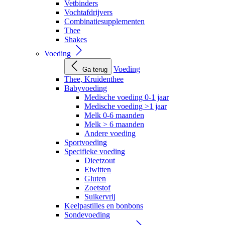
Vetbinders
Vochtafdrijvers
Combinatiesupplementen
Thee
Shakes
Voeding
Voeding
Ga terug
Thee, Kruidenthee
Babyvoeding
Medische voeding 0-1 jaar
Medische voeding >1 jaar
Melk 0-6 maanden
Melk > 6 maanden
Andere voeding
Sportvoeding
Specifieke voeding
Dieetzout
Eiwitten
Gluten
Zoetstof
Suikervrij
Keelpastilles en bonbons
Sondevoeding