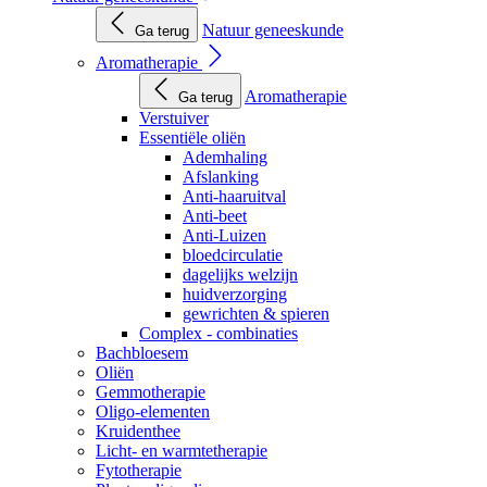
Natuur geneeskunde
Ga terug
Aromatherapie
Aromatherapie
Ga terug
Verstuiver
Essentiële oliën
Ademhaling
Afslanking
Anti-haaruitval
Anti-beet
Anti-Luizen
bloedcirculatie
dagelijks welzijn
huidverzorging
gewrichten & spieren
Complex - combinaties
Bachbloesem
Oliën
Gemmotherapie
Oligo-elementen
Kruidenthee
Licht- en warmtetherapie
Fytotherapie