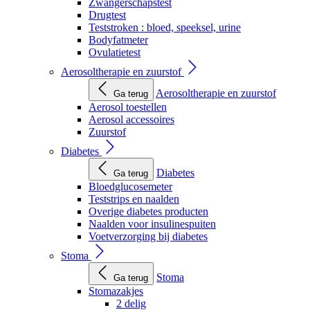
Zwangerschapstest
Drugtest
Teststroken : bloed, speeksel, urine
Bodyfatmeter
Ovulatietest
Aerosoltherapie en zuurstof
Aerosoltherapie en zuurstof
Ga terug
Aerosol toestellen
Aerosol accessoires
Zuurstof
Diabetes
Diabetes
Ga terug
Bloedglucosemeter
Teststrips en naalden
Overige diabetes producten
Naalden voor insulinespuiten
Voetverzorging bij diabetes
Stoma
Stoma
Ga terug
Stomazakjes
2 delig