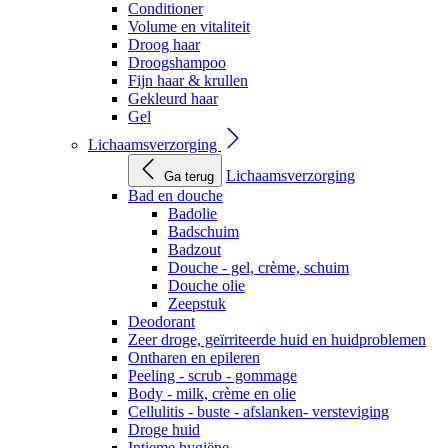
Conditioner
Volume en vitaliteit
Droog haar
Droogshampoo
Fijn haar & krullen
Gekleurd haar
Gel
Lichaamsverzorging
Lichaamsverzorging
Ga terug
Bad en douche
Badolie
Badschuim
Badzout
Douche - gel, crème, schuim
Douche olie
Zeepstuk
Deodorant
Zeer droge, geïrriteerde huid en huidproblemen
Ontharen en epileren
Peeling - scrub - gommage
Body - milk, crème en olie
Cellulitis - buste - afslanken- versteviging
Droge huid
Intieme hygiëne