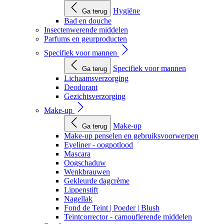
Hygiëne
Ga terug
Bad en douche
Insectenwerende middelen
Parfums en geurproducten
Specifiek voor mannen
Specifiek voor mannen
Ga terug
Lichaamsverzorging
Deodorant
Gezichtsverzorging
Make-up
Make-up
Ga terug
Make-up penselen en gebruiksvoorwerpen
Eyeliner - oogpotlood
Mascara
Oogschaduw
Wenkbrauwen
Gekleurde dagcrème
Lippenstift
Nagellak
Fond de Teint | Poeder | Blush
Teintcorrector - camouflerende middelen