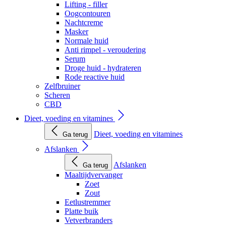
Lifting - filler
Oogcontouren
Nachtcreme
Masker
Normale huid
Anti rimpel - veroudering
Serum
Droge huid - hydrateren
Rode reactive huid
Zelfbruiner
Scheren
CBD
Dieet, voeding en vitamines
Dieet, voeding en vitamines
Ga terug
Afslanken
Afslanken
Ga terug
Maaltijdvervanger
Zoet
Zout
Eetlustremmer
Platte buik
Vetverbranders