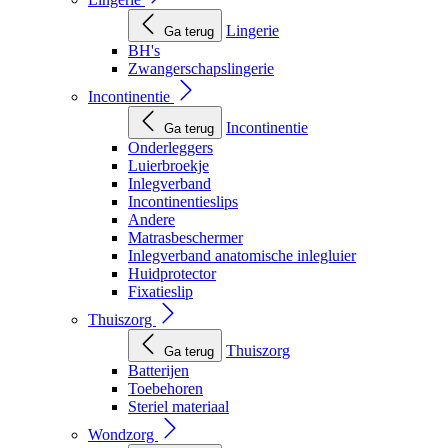
Lingerie
Ga terug
BH's
Zwangerschapslingerie
Incontinentie
Incontinentie
Ga terug
Onderleggers
Luierbroekje
Inlegverband
Incontinentieslips
Andere
Matrasbeschermer
Inlegverband anatomische inlegluier
Huidprotector
Fixatieslip
Thuiszorg
Thuiszorg
Ga terug
Batterijen
Toebehoren
Steriel materiaal
Wondzorg