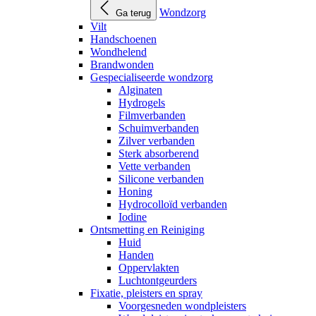
Wondzorg
Ga terug
Vilt
Handschoenen
Wondhelend
Brandwonden
Gespecialiseerde wondzorg
Alginaten
Hydrogels
Filmverbanden
Schuimverbanden
Zilver verbanden
Sterk absorberend
Vette verbanden
Silicone verbanden
Honing
Hydrocolloïd verbanden
Iodine
Ontsmetting en Reiniging
Huid
Handen
Oppervlakten
Luchtontgeurders
Fixatie, pleisters en spray
Voorgesneden wondpleisters