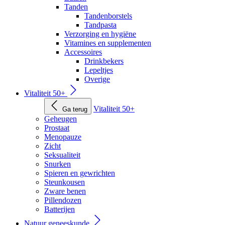
Tanden
Tandenborstels
Tandpasta
Verzorging en hygiëne
Vitamines en supplementen
Accessoires
Drinkbekers
Lepeltjes
Overige
Vitaliteit 50+
Vitaliteit 50+
Ga terug
Geheugen
Prostaat
Menopauze
Zicht
Seksualiteit
Snurken
Spieren en gewrichten
Steunkousen
Zware benen
Pillendozen
Batterijen
Natuur geneeskunde