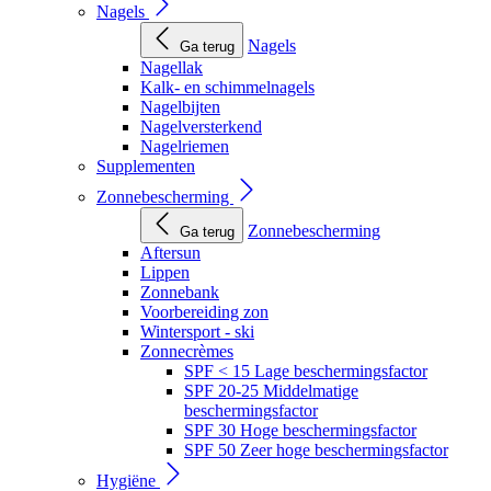
Nagels
Nagels
Ga terug
Nagellak
Kalk- en schimmelnagels
Nagelbijten
Nagelversterkend
Nagelriemen
Supplementen
Zonnebescherming
Zonnebescherming
Ga terug
Aftersun
Lippen
Zonnebank
Voorbereiding zon
Wintersport - ski
Zonnecrèmes
SPF < 15 Lage beschermingsfactor
SPF 20-25 Middelmatige
beschermingsfactor
SPF 30 Hoge beschermingsfactor
SPF 50 Zeer hoge beschermingsfactor
Hygiëne