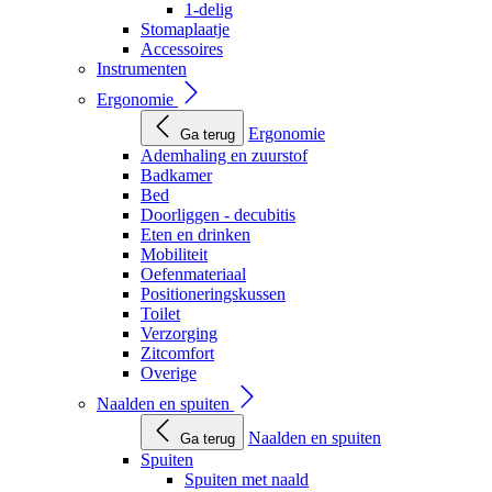
1-delig
Stomaplaatje
Accessoires
Instrumenten
Ergonomie
Ergonomie
Ga terug
Ademhaling en zuurstof
Badkamer
Bed
Doorliggen - decubitis
Eten en drinken
Mobiliteit
Oefenmateriaal
Positioneringskussen
Toilet
Verzorging
Zitcomfort
Overige
Naalden en spuiten
Naalden en spuiten
Ga terug
Spuiten
Spuiten met naald