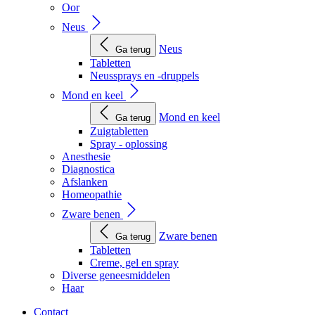
Oor
Neus
Neus
Ga terug
Tabletten
Neussprays en -druppels
Mond en keel
Mond en keel
Ga terug
Zuigtabletten
Spray - oplossing
Anesthesie
Diagnostica
Afslanken
Homeopathie
Zware benen
Zware benen
Ga terug
Tabletten
Creme, gel en spray
Diverse geneesmiddelen
Haar
Contact