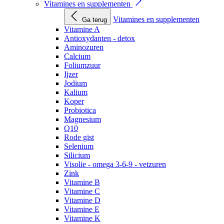
Vitamines en supplementen
Vitamines en supplementen
Ga terug
Vitamine A
Antioxydanten - detox
Aminozuren
Calcium
Foliumzuur
Ijzer
Jodium
Kalium
Koper
Probiotica
Magnesium
Q10
Rode gist
Selenium
Silicium
Visolie - omega 3-6-9 - vetzuren
Zink
Vitamine B
Vitamine C
Vitamine D
Vitamine E
Vitamine K