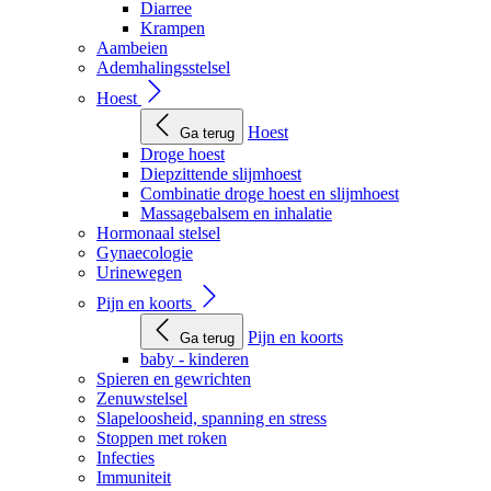
Diarree
Krampen
Aambeien
Ademhalingsstelsel
Hoest
Hoest
Ga terug
Droge hoest
Diepzittende slijmhoest
Combinatie droge hoest en slijmhoest
Massagebalsem en inhalatie
Hormonaal stelsel
Gynaecologie
Urinewegen
Pijn en koorts
Pijn en koorts
Ga terug
baby - kinderen
Spieren en gewrichten
Zenuwstelsel
Slapeloosheid, spanning en stress
Stoppen met roken
Infecties
Immuniteit