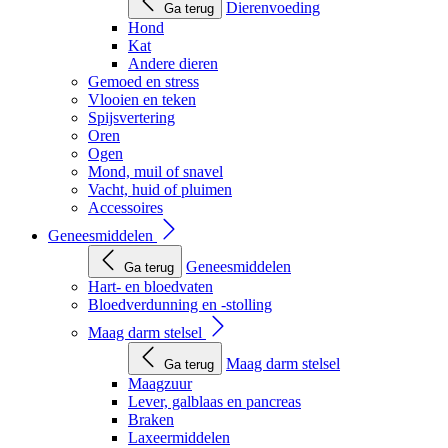
Dierenvoeding
Ga terug
Hond
Kat
Andere dieren
Gemoed en stress
Vlooien en teken
Spijsvertering
Oren
Ogen
Mond, muil of snavel
Vacht, huid of pluimen
Accessoires
Geneesmiddelen
Geneesmiddelen
Ga terug
Hart- en bloedvaten
Bloedverdunning en -stolling
Maag darm stelsel
Maag darm stelsel
Ga terug
Maagzuur
Lever, galblaas en pancreas
Braken
Laxeermiddelen