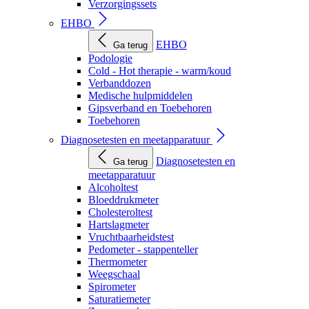
Verzorgingssets
EHBO
EHBO
Ga terug
Podologie
Cold - Hot therapie - warm/koud
Verbanddozen
Medische hulpmiddelen
Gipsverband en Toebehoren
Toebehoren
Diagnosetesten en meetapparatuur
Diagnosetesten en
Ga terug
meetapparatuur
Alcoholtest
Bloeddrukmeter
Cholesteroltest
Hartslagmeter
Vruchtbaarheidstest
Pedometer - stappenteller
Thermometer
Weegschaal
Spirometer
Saturatiemeter