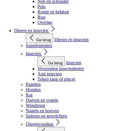
Nek en schouder
Pols
Romp en bekken
Rug
Overige
Dieren en insecten
Dieren en insecten
Ga terug
Supplementen
Insecten
Insecten
Ga terug
Verzorging insectenbeten
Anti insecten
Teken tang of pincet
Paarden
Honden
Kat
Duiven en vogels
Wondzorg
Nagels en hoeven
Spieren en gewrichten
Dierenvoeding