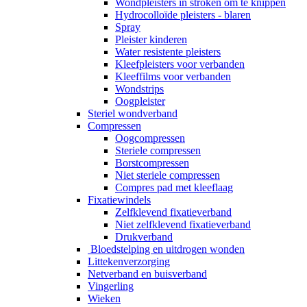
Wondpleisters in stroken om te knippen
Hydrocolloïde pleisters - blaren
Spray
Pleister kinderen
Water resistente pleisters
Kleefpleisters voor verbanden
Kleeffilms voor verbanden
Wondstrips
Oogpleister
Steriel wondverband
Compressen
Oogcompressen
Steriele compressen
Borstcompressen
Niet steriele compressen
Compres pad met kleeflaag
Fixatiewindels
Zelfklevend fixatieverband
Niet zelfklevend fixatieverband
Drukverband
Bloedstelping en uitdrogen wonden
Littekenverzorging
Netverband en buisverband
Vingerling
Wieken