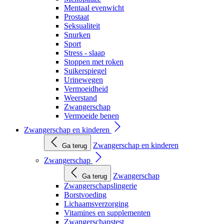
Mentaal evenwicht
Prostaat
Seksualiteit
Snurken
Sport
Stress - slaap
Stoppen met roken
Suikerspiegel
Urinewegen
Vermoeidheid
Weerstand
Zwangerschap
Vermoeide benen
Zwangerschap en kinderen
Zwangerschap en kinderen
Ga terug
Zwangerschap
Zwangerschap
Ga terug
Zwangerschapslingerie
Borstvoeding
Lichaamsverzorging
Vitamines en supplementen
Zwangerschapstest