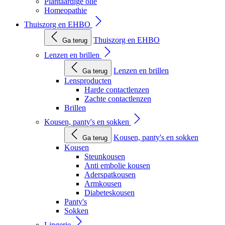
Plantaardige olie
Homeopathie
Thuiszorg en EHBO
Thuiszorg en EHBO
Ga terug
Lenzen en brillen
Lenzen en brillen
Ga terug
Lensproducten
Harde contactlenzen
Zachte contactlenzen
Brillen
Kousen, panty's en sokken
Kousen, panty's en sokken
Ga terug
Kousen
Steunkousen
Anti embolie kousen
Aderspatkousen
Armkousen
Diabeteskousen
Panty's
Sokken
Lingerie