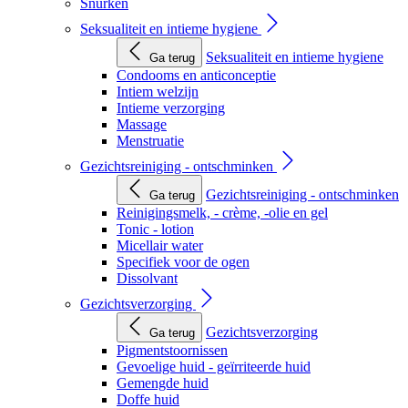
Snurken
Seksualiteit en intieme hygiene
Seksualiteit en intieme hygiene
Ga terug
Condooms en anticonceptie
Intiem welzijn
Intieme verzorging
Massage
Menstruatie
Gezichtsreiniging - ontschminken
Gezichtsreiniging - ontschminken
Ga terug
Reinigingsmelk, - crème, -olie en gel
Tonic - lotion
Micellair water
Specifiek voor de ogen
Dissolvant
Gezichtsverzorging
Gezichtsverzorging
Ga terug
Pigmentstoornissen
Gevoelige huid - geïrriteerde huid
Gemengde huid
Doffe huid