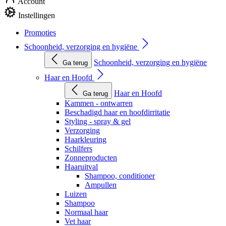
Account
Instellingen
Promoties
Schoonheid, verzorging en hygiëne
Schoonheid, verzorging en hygiëne
Ga terug
Haar en Hoofd
Haar en Hoofd
Ga terug
Kammen - ontwarren
Beschadigd haar en hoofdirritatie
Styling - spray & gel
Verzorging
Haarkleuring
Schilfers
Zonneproducten
Haaruitval
Shampoo, conditioner
Ampullen
Luizen
Shampoo
Normaal haar
Vet haar