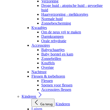
Verzorging
Droge huid - atopische huid - gevoelige
huid
Haarverzorging - melkkorstjes
Normale huid
Zonnebescherming
Kwaaltjes
Om de neus vrij te maken
Darmkrampen
Orale rehydratie
Accessoires
Babyschaartjes
Baby borstel en kam
Zonnebrillen
Knuffels
Overige
Nachtrust
Flessen & toebehoren
Flessen
Spenen voor flessen
Accessoires flessen
Kinderen
Kinderen
Ga terug
Luizen