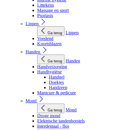
Littekens
Massage en sport
Psoriasis
Lippen
Lippen
Ga terug
Voedend
Koortsblazen
Handen
Handen
Ga terug
Handverzorging
Handhygiëne
Handgel
Doekjes
Handzeep
Manicure & pedicure
Mond
Mond
Ga terug
Droge mond
Elektrische tandenborstels
Interdentaal - flos