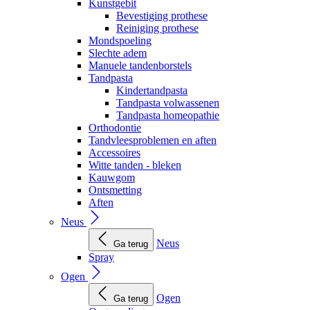
Kunstgebit
Bevestiging prothese
Reiniging prothese
Mondspoeling
Slechte adem
Manuele tandenborstels
Tandpasta
Kindertandpasta
Tandpasta volwassenen
Tandpasta homeopathie
Orthodontie
Tandvleesproblemen en aften
Accessoires
Witte tanden - bleken
Kauwgom
Ontsmetting
Aften
Neus
Neus
Ga terug
Spray
Ogen
Ogen
Ga terug