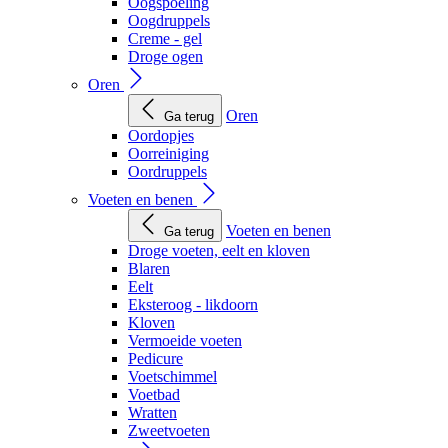
Oogspoeling
Oogdruppels
Creme - gel
Droge ogen
Oren
Oren
Ga terug
Oordopjes
Oorreiniging
Oordruppels
Voeten en benen
Voeten en benen
Ga terug
Droge voeten, eelt en kloven
Blaren
Eelt
Eksteroog - likdoorn
Kloven
Vermoeide voeten
Pedicure
Voetschimmel
Voetbad
Wratten
Zweetvoeten