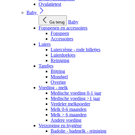
Ovulatietest
Baby
Baby
Ga terug
Fopspenen en accessoires
Fopspeen
Accessoires
Luiers
Luiercrème - rode billetjes
Luierdoekjes
Reiniging
Tandjes
Bijtring
Mondgel
Overige
Voeding - melk
Medische voeding 0-1 jaar
Medische voeding >1 jaar
Verdeler melkpoeder
Melk 0-6 maanden
Melk > 6 maanden
Andere voeding
Verzorging en hygiëne
Badolie - badmelk - reiniging